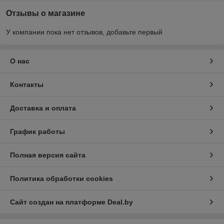
обработки поверхностей, окраски и сварки.
Отзывы о магазине
Надёжность техники
. Всё оборудование проходит
заводские проверки, соответствует техническим
У компании пока нет отзывов, добавьте первый
нормам и готово к длительной эксплуатации.
Удобная доставка
. Мы осуществляем поставки по
О нас
регионам Беларуси, включая Брестскую, Витебскую,
Гомельскую, Гродненскую, Минскую и Могилевскую
области.
Контакты
Индивидуальный подбор
. Специалисты компании
помогают выбрать оптимальное решение под
Доставка и оплата
конкретное производство.
Работая с нами, вы получаете возможность промышленное
График работы
оборудование купить в одном месте, не тратя время на
поиск разных поставщиков.
Полная версия сайта
Основные виды оборудования
Компания «Гроссмеханика» предлагает решения для
Политика обработки cookies
различных этапов производственного цикла:
Ленточные конвейеры
– используются для
Сайт создан на платформе Deal.by
перемещения сыпучих и штучных материалов.
Винтовые конвейеры, шнеки
– удобны для