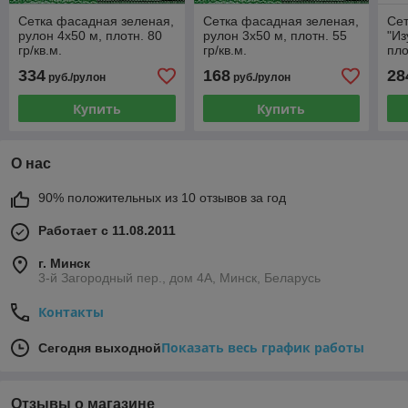
Сетка фасадная зеленая,
Сетка фасадная зеленая,
Се
рулон 4х50 м, плотн. 80
рулон 3х50 м, плотн. 55
"Из
гр/кв.м.
гр/кв.м.
пло
334
168
28
руб./рулон
руб./рулон
Купить
Купить
О нас
90% положительных из 10 отзывов за год
Работает с 11.08.2011
г. Минск
3-й Загородный пер., дом 4А, Минск, Беларусь
Контакты
Показать весь график работы
Сегодня выходной
Отзывы о магазине