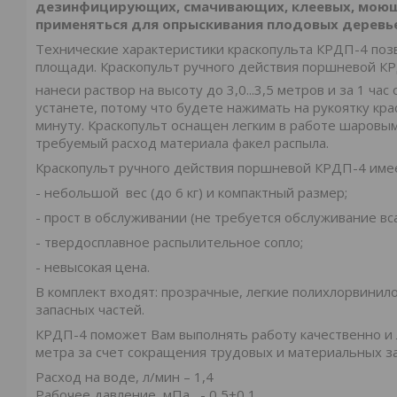
дезинфицирующих, смачивающих, клеевых, моющи
применяться для опрыскивания плодовых деревье
Технические характеристики краскопульта КРДП-4 поз
площади. Краскопульт ручного действия поршневой К
нанеси раствор на высоту до 3,0...3,5 метров и за 1 ча
устанете, потому что будете нажимать на рукоятку крас
минуту. Краскопульт оснащен легким в работе шаровы
требуемый расход материала факел распыла.
Краскопульт ручного действия поршневой КРДП-4 име
- небольшой вес (до 6 кг) и компактный размер;
- прост в обслуживании (не требуется обслуживание вс
- твердосплавное распылительное сопло;
- невысокая цена.
В комплект входят: прозрачные, легкие полихлорвинил
запасных частей.
КРДП-4 поможет Вам выполнять работу качественно и 
метра за счет сокращения трудовых и материальных за
Расход на воде, л/мин – 1,4
Рабочее давление, мПа - 0,5±0,1