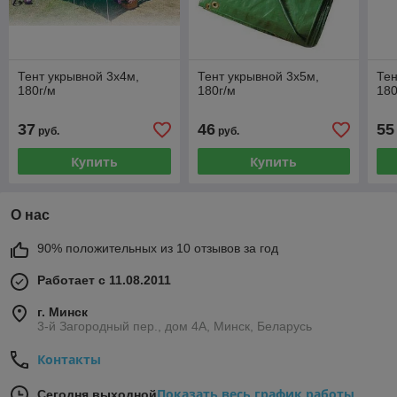
Тент укрывной 3х4м,
Тент укрывной 3х5м,
Тен
180г/м
180г/м
180
37
46
55
руб.
руб.
Купить
Купить
О нас
90% положительных из 10 отзывов за год
Работает с 11.08.2011
г. Минск
3-й Загородный пер., дом 4А, Минск, Беларусь
Контакты
Показать весь график работы
Сегодня выходной