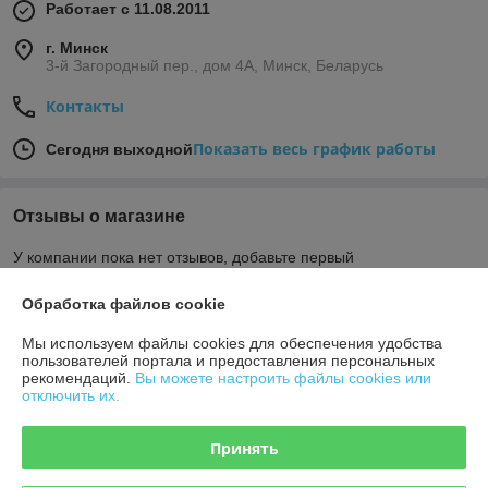
Работает с 11.08.2011
г. Минск
3-й Загородный пер., дом 4А, Минск, Беларусь
Контакты
Показать весь график работы
Сегодня выходной
Отзывы о магазине
У компании пока нет отзывов, добавьте первый
Обработка файлов cookie
О нас
Мы используем файлы cookies для обеспечения удобства
пользователей портала и предоставления персональных
Контакты
рекомендаций.
Вы можете настроить файлы cookies или
отключить их.
Доставка и оплата
Принять
График работы