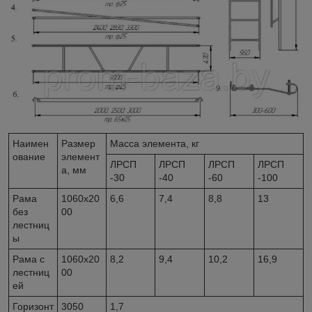
Наимен
Размер
Масса элемента, кг
ование
элемент
ЛРСП
ЛРСП
ЛРСП
ЛРСП
а, мм
-30
-40
-60
-100
Рама
1060x20
6,6
7,4
8,8
13
без
00
лестниц
ы
Рама с
1060x20
8,2
9,4
10,2
16,9
лестниц
00
ей
Горизонт
3050
1,7