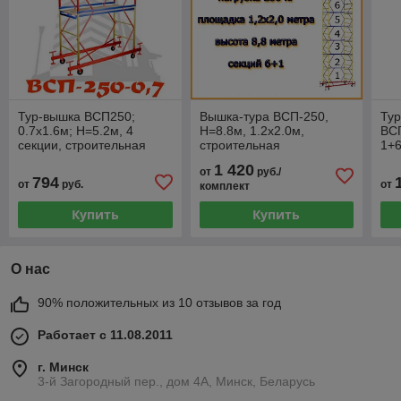
Тур-вышка ВСП250;
Вышка-тура ВСП-250,
Тур
0.7х1.6м; Н=5.2м, 4
Н=8.8м, 1.2х2.0м,
ВСП
секции, строительная
строительная
1+6
передвижная
передвижная
1 420
от
руб./
794
от
руб.
от
комплект
Купить
Купить
О нас
90% положительных из 10 отзывов за год
Работает с 11.08.2011
г. Минск
3-й Загородный пер., дом 4А, Минск, Беларусь