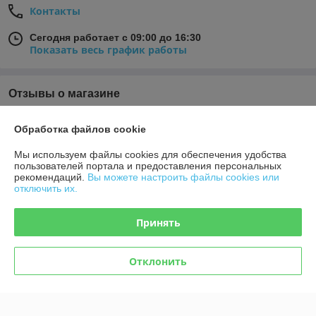
Контакты
Сегодня работает с 09:00 до 16:30
Показать весь график работы
Отзывы о магазине
У компании пока нет отзывов, добавьте первый
Обработка файлов cookie
Мы используем файлы cookies для обеспечения удобства
О нас
пользователей портала и предоставления персональных
рекомендаций.
Вы можете настроить файлы cookies или
отключить их.
Контакты
Принять
Доставка и оплата
Отклонить
График работы
Полная версия сайта