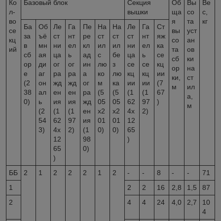
Ко
Базовый блок
Секция
Об
Вы
Ве
л-
вышки
ща
со
с,
во
я
та
кг
Ба
Об
Ле
Га
Пе
На
На
Ле
Га
Ст
се
вы
уст
за
ъё
ст
нт
ре
ст
ст
ст
нт
яж
кц
со
ан
в
мн
ни
ел
кл
ил
ил
ни
ел
ка
ий
та
ов
сб
ая
ца
ь
ад
с
бе
ца
ь
се
сб
ки
ор
ди
ог
ог
ин
лю
з
се
се
кц
ор
на
е
аг
ра
ра
а
ко
лю
кц
кц
ии
ки,
ст
(2
он
жд
жд
ог
м
ка
ии
ии
(7
м
ил
38
ал
ен
ен
ра
(5
(5
(1
(1
67
а,
0)
ь
ия
ия
жд
05
05
62
97
)
м
(2
(1
(1
ен
x2
x2
4x
2)
54
62
97
ия
01
01
12
3)
4x
2)
(1
0)
0)
65
12
98
)
65
0)
)
ББ
2
1
2
2
2
1
2
-
-
8
-
-
71
1
2
2
16
2,8
1,5
87
2
4
4
24
4,0
2,7
10
4