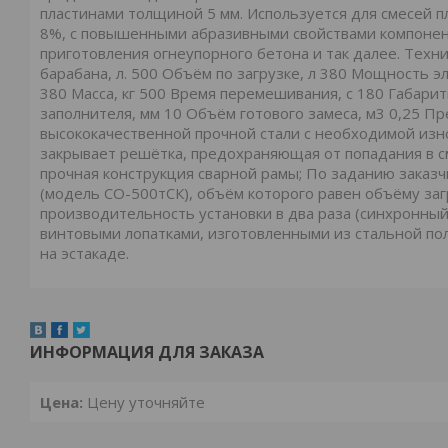
пластинами толщиной 5 мм. Используется для смесей п
8%, с повышенными абразивными свойствами компонент
приготовления огнеупорного бетона и так далее. Техн
барабана, л. 500 Объём по загрузке, л 380 Мощность 
380 Масса, кг 500 Время перемешивания, с 180 Габари
заполнителя, мм 10 Объём готового замеса, м3 0,25 П
высококачественной прочной стали с необходимой изн
закрывает решётка, предохраняющая от попадания в с
прочная конструкция сварной рамы; По заданию заказ
(модель СО-500тСК), объём которого равен объёму заг
производительность установки в два раза (синхронный
винтовыми лопатками, изготовленными из стальной по
на эстакаде.
ИНФОРМАЦИЯ ДЛЯ ЗАКАЗА
Цена:
Цену уточняйте