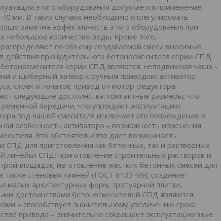
сплуатации этого оборудования допускается применение
40 мм. В таких случаях необходимо отрегулировать
орошо заметна эффективность этого оборудования при
 небольшое количество воды. Кроме того,
 распределяют по объему создаваемой смеси вносимые
ип действия принудительного бетоносмесителя серии СПД
бетоносмесителя серии СПД являются: неподвижная чаша –
овки и шиберный затвор с ручным приводом; активатор
са, стоек и лопаток; привод от мотор-редуктора.
ают следующие достоинства: компактные размеры, что
 ременной передачи, что упрощает эксплуатацию;
ора под чашей смесителя исключает его повреждение в
вная особенность активатора – возможность изменения
месителя. Это обстоятельство дает возможность
 СПД для приготовления как бетонных, так и растворных
й линейки СПД: приготовление строительных растворов и
стройплощадок; изготовление жестких бетонных смесей для
а также стеновых камней (ГОСТ 6133-99); создание
я малых архитектурных форм, тротуарной плитки,
ыми достоинствами бетоносмесителей СПД являются:
ами – способствует значительному увеличению срока
естве привода – значительно сокращает эксплуатационные