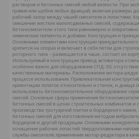
растворов и бетонных смесей любой вязкости. При эк
гравия или щебня любых фракций, включая размеры до 
рабочий зазор между чашей смесителя и лопастями. Х
смешении жестких малоподвижных смесей, содержащих
бетоносмесители этого типа равномерно и оперативно
химические пигменты и добавки. Конструкция и принц
Основными элементами конструкции принудительного 
крепится на опорах и включает в себя петли для строп
роторного типа – размещается в чаше, состоит из корпу
Используемый в конструкции привод активатора отлич
особенно важно для оборудования СПД-50; отсутствие
качественные материалы. Расположение мотора-редукт
процессе использования. Привлекательная конструкти
ориентации лопаток относительно и стенок, и днища с
использовать бетоносмесительное оборудование серии
смесей. Основные сферы применения бетоносмесителе
бетонных смесей в цехах строительных комбинатов и 
производства тротуарной плитки и бордюрного камня, 
бетонных смесей для изготовления методом вибролить
бордюров и другой продукции. Основными конкурентн
оснащение рабочих лопастей твердосплавными наплавк
службы смесителя; применение мотор-редуктора в кач