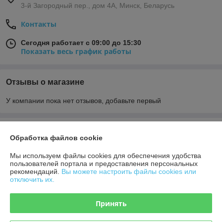
3-й Загородный пер., дом 4А, Минск, Беларусь
Контакты
Сегодня работает с 09:00 до 15:30
Показать весь график работы
Отзывы о магазине
У компании пока нет отзывов, добавьте первый
О нас
Обработка файлов cookie
Контакты
Мы используем файлы cookies для обеспечения удобства
пользователей портала и предоставления персональных
рекомендаций.
Вы можете настроить файлы cookies или
Доставка и оплата
отключить их.
График работы
Принять