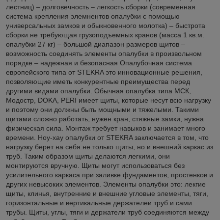
лестниц) – долговечность – легкость сборки (современная
система крепления элемнентов опалубки с помощью
универсальных замков и обыкновенного молотка) – быстрота
сборки не требующая грузоподъемных кранов (масса 1 кв.м.
опалубки 27 кг) – большой диапазон размеров щитов –
возможность соединять элементы опалубки в произвольном
порядке – надежная и безопасная Опалубочная система
европейского типа от STEKRA это инновационные решения,
позволяющие иметь конкурентные преимущества перед
другими видами опалубки. Обычная опалубка типа МСК,
Модостр, DOKA, PERI имеет щиты, которые несут всю нагрузку
и поэтому они должны быть мощными и тяжелыми. Такими
щитами сложно работать, нужен кран, стяжные замки, нужна
физическая сила. Монтаж требует навыков и занимает много
времени. Ноу-хау опалубки от STEKRA заключается в том, что
нагрузку берет на себя не только щиты, но и внешний каркас из
труб. Таким образом щиты делаются легкими, они
монтируются вручную. Щиты могут использоваться без
усилительного каркаса при заливке фундаментов, простенков и
других невысоких элементов. Элементы опалубки это: лекгие
щиты, клинья, внутренние и внешние угловые элементы, тяги,
горизонтальные и вертикальные держателеи труб и сами
трубы. Щиты, углы, тяги и держатели труб соединяются между