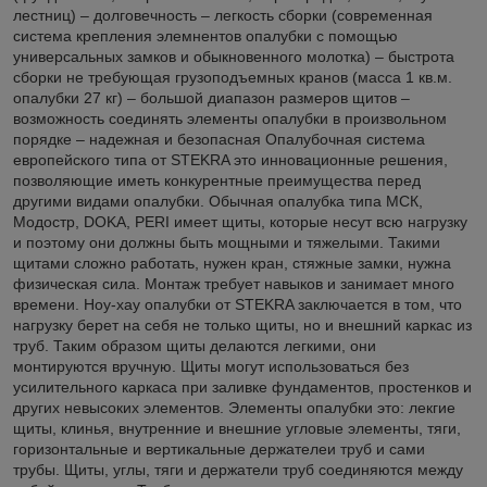
лестниц) – долговечность – легкость сборки (современная
система крепления элемнентов опалубки с помощью
универсальных замков и обыкновенного молотка) – быстрота
сборки не требующая грузоподъемных кранов (масса 1 кв.м.
опалубки 27 кг) – большой диапазон размеров щитов –
возможность соединять элементы опалубки в произвольном
порядке – надежная и безопасная Опалубочная система
европейского типа от STEKRA это инновационные решения,
позволяющие иметь конкурентные преимущества перед
другими видами опалубки. Обычная опалубка типа МСК,
Модостр, DOKA, PERI имеет щиты, которые несут всю нагрузку
и поэтому они должны быть мощными и тяжелыми. Такими
щитами сложно работать, нужен кран, стяжные замки, нужна
физическая сила. Монтаж требует навыков и занимает много
времени. Ноу-хау опалубки от STEKRA заключается в том, что
нагрузку берет на себя не только щиты, но и внешний каркас из
труб. Таким образом щиты делаются легкими, они
монтируются вручную. Щиты могут использоваться без
усилительного каркаса при заливке фундаментов, простенков и
других невысоких элементов. Элементы опалубки это: лекгие
щиты, клинья, внутренние и внешние угловые элементы, тяги,
горизонтальные и вертикальные держателеи труб и сами
трубы. Щиты, углы, тяги и держатели труб соединяются между