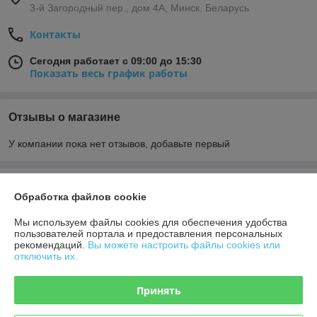
3-й Загородный пер., дом 4А, Минск, Беларусь
Контакты
Сегодня работает с 09:00 до 15:30
Показать весь график работы
Отзывы о магазине
У компании пока нет отзывов, добавьте первый
О нас
Обработка файлов cookie
Контакты
Мы используем файлы cookies для обеспечения удобства
пользователей портала и предоставления персональных
рекомендаций.
Вы можете настроить файлы cookies или
Доставка и оплата
отключить их.
График работы
Принять