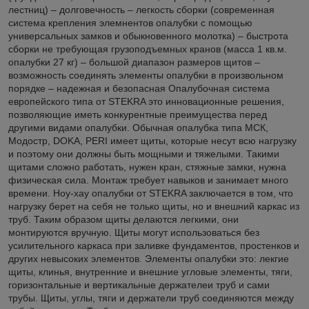
лестниц) – долговечность – легкость сборки (современная
система крепления элемнентов опалубки с помощью
универсальных замков и обыкновенного молотка) – быстрота
сборки не требующая грузоподъемных кранов (масса 1 кв.м.
опалубки 27 кг) – большой диапазон размеров щитов –
возможность соединять элементы опалубки в произвольном
порядке – надежная и безопасная Опалубочная система
европейского типа от STEKRA это инновационные решения,
позволяющие иметь конкурентные преимущества перед
другими видами опалубки. Обычная опалубка типа МСК,
Модостр, DOKA, PERI имеет щиты, которые несут всю нагрузку
и поэтому они должны быть мощными и тяжелыми. Такими
щитами сложно работать, нужен кран, стяжные замки, нужна
физическая сила. Монтаж требует навыков и занимает много
времени. Ноу-хау опалубки от STEKRA заключается в том, что
нагрузку берет на себя не только щиты, но и внешний каркас из
труб. Таким образом щиты делаются легкими, они
монтируются вручную. Щиты могут использоваться без
усилительного каркаса при заливке фундаментов, простенков и
других невысоких элементов. Элементы опалубки это: лекгие
щиты, клинья, внутренние и внешние угловые элементы, тяги,
горизонтальные и вертикальные держателеи труб и сами
трубы. Щиты, углы, тяги и держатели труб соединяются между