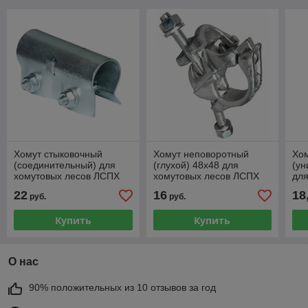
Хомут стыковочный
Хомут неповоротный
Хо
(соединительный) для
(глухой) 48х48 для
(ун
хомутовых лесов ЛСПХ
хомутовых лесов ЛСПХ
для
(ЛХ)
(ЛХ)
ЛС
22
16
18
руб.
руб.
Купить
Купить
О нас
90% положительных из 10 отзывов за год