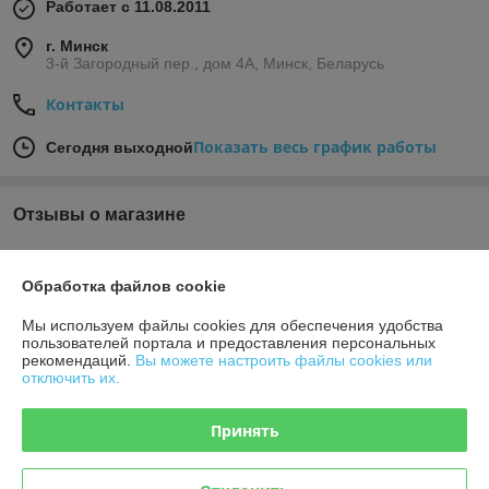
Работает с 11.08.2011
г. Минск
3-й Загородный пер., дом 4А, Минск, Беларусь
Контакты
Показать весь график работы
Сегодня выходной
Отзывы о магазине
У компании пока нет отзывов, добавьте первый
Обработка файлов cookie
О нас
Мы используем файлы cookies для обеспечения удобства
пользователей портала и предоставления персональных
рекомендаций.
Вы можете настроить файлы cookies или
Контакты
отключить их.
Доставка и оплата
Принять
График работы