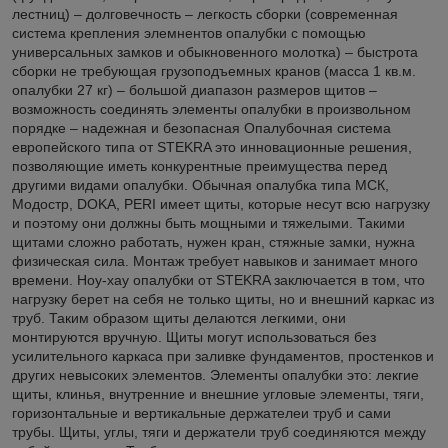
лестниц) – долговечность – легкость сборки (современная
система крепления элемнентов опалубки с помощью
универсальных замков и обыкновенного молотка) – быстрота
сборки не требующая грузоподъемных кранов (масса 1 кв.м.
опалубки 27 кг) – большой диапазон размеров щитов –
возможность соединять элементы опалубки в произвольном
порядке – надежная и безопасная Опалубочная система
европейского типа от STEKRA это инновационные решения,
позволяющие иметь конкурентные преимущества перед
другими видами опалубки. Обычная опалубка типа МСК,
Модостр, DOKA, PERI имеет щиты, которые несут всю нагрузку
и поэтому они должны быть мощными и тяжелыми. Такими
щитами сложно работать, нужен кран, стяжные замки, нужна
физическая сила. Монтаж требует навыков и занимает много
времени. Ноу-хау опалубки от STEKRA заключается в том, что
нагрузку берет на себя не только щиты, но и внешний каркас из
труб. Таким образом щиты делаются легкими, они
монтируются вручную. Щиты могут использоваться без
усилительного каркаса при заливке фундаментов, простенков и
других невысоких элементов. Элементы опалубки это: лекгие
щиты, клинья, внутренние и внешние угловые элементы, тяги,
горизонтальные и вертикальные держателеи труб и сами
трубы. Щиты, углы, тяги и держатели труб соединяются между