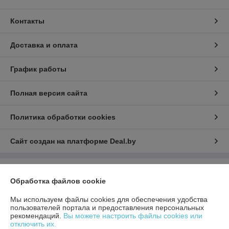
Контакты
Доставка и оплата
График работы
Полная версия сайта
Политика обработки cookies
Сайт создан на платформе Deal.by
Информация для покупателя
Обработка файлов cookie
Юридическое лицо:
ООО "Гроссмеханика"
220036, г. Минск, пер. Загородный 3-й, дом 4В, комн. 302
Мы используем файлы cookies для обеспечения удобства
пользователей портала и предоставления персональных
Регистрационный номер ЕГР: 193513087
рекомендаций.
Вы можете настроить файлы cookies или
отключить их.