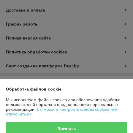
Доставка и оплата
График работы
Полная версия сайта
Политика обработки cookies
Сайт создан на платформе Deal.by
Информация для покупателя
Обработка файлов cookie
Юридическое лицо:
ООО "Гроссмеханика"
220036, г. Минск, пер. Загородный 3-й, дом 4В, комн. 302
Мы используем файлы cookies для обеспечения удобства
пользователей портала и предоставления персональных
Регистрационный номер ЕГР: 193513087
рекомендаций.
Вы можете настроить файлы cookies или
отключить их.
УНП: 193513087
Регистрационный орган: Минский горисполком
Принять