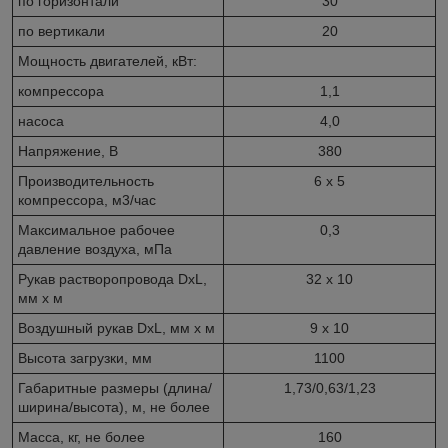
по горизонтали
30
по вертикали
20
Мощность двигателей, кВт:
компрессора
1,1
насоса
4,0
Напряжение, В
380
Производительность
6 x 5
компрессора, м
3
/час
Максимальное рабочее
0,3
давление воздуха, мПа
Рукав растворопровода DxL,
32 х 10
мм х м
Воздушный рукав DxL, мм х м
9 х 10
Высота загрузки, мм
1100
Габаритные размеры (длина/
1,73/0,63/1,23
ширина/высота), м, не более
Масса, кг, не более
160