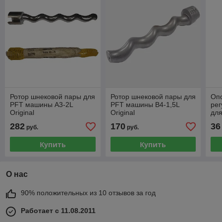
Ротор шнековой пары для
Ротор шнековой пары для
Оп
PFT машины A3-2L
PFT машины B4-1,5L
ре
Original
Original
для
и о
282
170
36
руб.
руб.
Купить
Купить
О нас
90% положительных из 10 отзывов за год
Работает с 11.08.2011