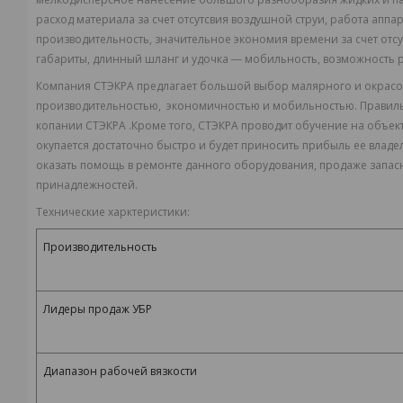
расход материала за счет отсутсвия воздушной струи, работа аппа
производительность, значительное экономия времени за счет отс
габариты, длинный шланг и удочка ― мобильность, возможность р
Компания СТЭКРА предлагает большой выбор малярного и окрасо
производительностью, экономичностью и мобильностью. Правиль
копании СТЭКРА .Кроме того, СТЭКРА проводит обучение на объе
окупается достаточно быстро и будет приносить прибыль ее владел
оказать помощь в ремонте данного оборудования, продаже запасн
принадлежностей.
Технические харктеристики:
Производительность
Лидеры продаж УБР
Диапазон рабочей вязкости