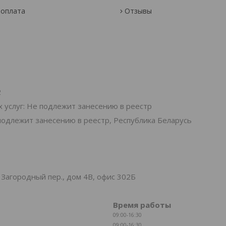
 оплата
Отзывы
2
 услуг: Не подлежит занесению в реестр
подлежит занесению в реестр, Республика Беларусь
Загородный пер., дом 4В, офис 302Б
Время работы
09:00-16:30
09:00-16:30