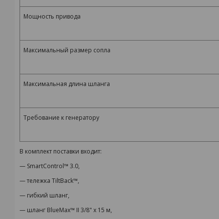
Мощность привода
Максимальный размер сопла
Максимальная длина шланга
Требование к генератору
В комплект поставки входит:
— SmartControl™ 3.0,
— тележка TiltBack™,
— гибкий шланг,
— шланг BlueMax™ II 3/8" x 15 м,