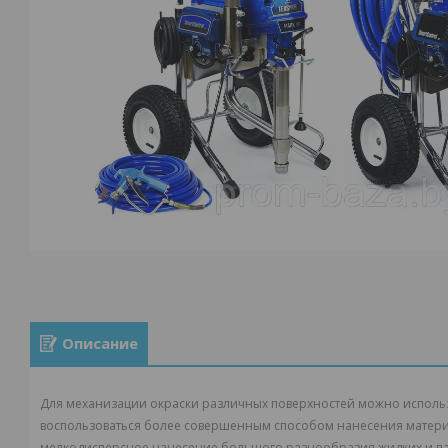
Описание
Для механизации окраски различных поверхностей можно исполь
воспользоваться более совершенным способом нанесения матери
мелкодисперсное нанесение большого разнообразия жидких и паст