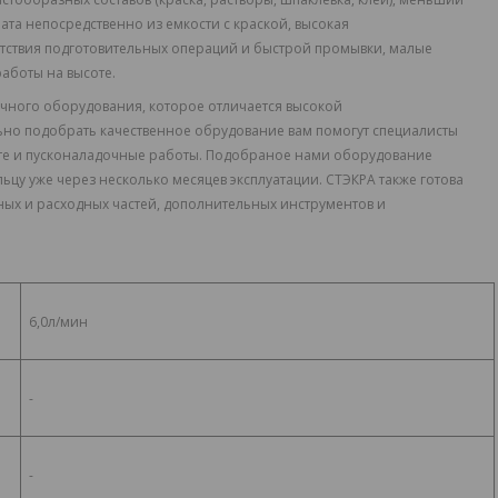
рата непосредственно из емкости с краской, высокая
утствия подготовительных операций и быстрой промывки, малые
аботы на высоте.
чного оборудования, которое отличается высокой
но подобрать качественное обрудование вам помогут специалисты
кте и пусконаладочные работы. Подобраное нами оборудование
ьцу уже через несколько месяцев эксплуатации. СТЭКРА также готова
ых и расходных частей, дополнительных инструментов и
6,0л/мин
-
-