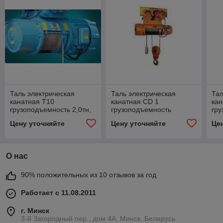
Таль электрическая
Таль электрическая
Тал
канатная Т10
канатная CD 1
кан
грузоподъемность 2,0тн,
грузоподъемность
гру
высота-6м
5,0тн+ОГП, высота-24м
вы
Цену уточняйте
Цену уточняйте
Це
О нас
90% положительных из 10 отзывов за год
Работает с 11.08.2011
г. Минск
3-й Загородный пер., дом 4А, Минск, Беларусь