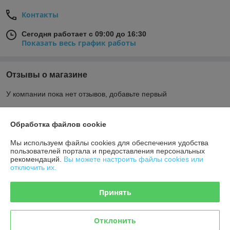
Контакты
Сегодня работает с 09:00 до 16:30
Показать весь график работы
Отзывы о магазине
У компании пока нет отзывов, добавьте первый
О нас
Обработка файлов cookie
Мы используем файлы cookies для обеспечения удобства
Контакты
пользователей портала и предоставления персональных
рекомендаций.
Вы можете настроить файлы cookies или
отключить их.
Доставка и оплата
Принять
График работы
Отклонить
Полная версия сайта