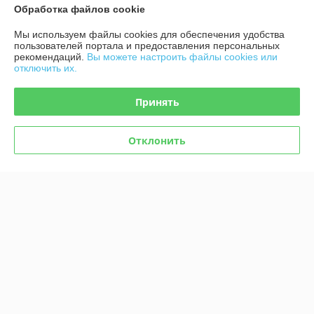
Обработка файлов cookie
Контакты
Мы используем файлы cookies для обеспечения удобства
пользователей портала и предоставления персональных
рекомендаций.
Вы можете настроить файлы cookies или
Доставка и оплата
отключить их.
График работы
Принять
Полная версия сайта
Отклонить
Политика обработки cookies
Сайт создан на платформе Deal.by
Информация для покупателя
Юридическое лицо:
ООО "Гроссмеханика"
220036, г. Минск, пер. Загородный 3-й, дом 4В, комн. 302
Регистрационный номер ЕГР: 193513087