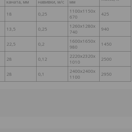
каната, мм
навивки, м/с
мм
1100х1150х
18
0,25
425
670
1260х1280х
13,5
0,25
940
740
1600х1650х
22,5
0,2
1450
980
2220х2320х
28
0,12
2500
1010
2400х2400х
28
0,1
2950
1100