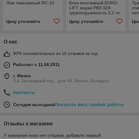
Лом такелажный RC-15
Блок монтажный EURO-
Тр
LIFT марки РВ3 32А
пл
грузоподъемность 3,2 тн
неп
(3-рольные)
2.0
Цену уточняйте
Цену уточняйте
Це
О нас
90% положительных из 10 отзывов за год
Работает с 11.08.2011
г. Минск
3-й Загородный пер., дом 4А, Минск, Беларусь
Контакты
Показать весь график работы
Сегодня выходной
Отзывы о магазине
У компании пока нет отзывов, добавьте первый