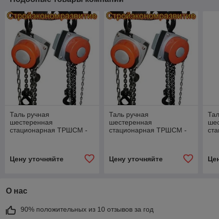
Таль ручная
Таль ручная
Тал
шестеренная
шестеренная
ше
стационарная ТРШСМ -
стационарная ТРШСМ -
ст
2т/3м
2т/6м
2т/
Цену уточняйте
Цену уточняйте
Це
О нас
90% положительных из 10 отзывов за год