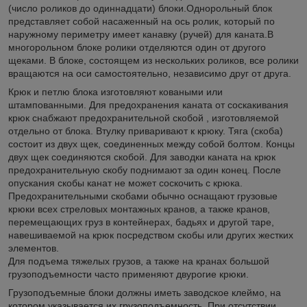
(число роликов до одиннадцати) блоки.Однорольный блок
представляет собой насаженный на ось ролик, который по
наружному периметру имеет канавку (ручей) для каната.В
многорольном блоке ролики отделяются один от другого
щеками. В блоке, состоящем из нескольких роликов, все ролики
вращаются на оси самостоятельно, независимо друг от друга.
Крюк и петлю блока изготовляют коваными или
штампованными. Для предохранения каната от соскакивания
крюк снабжают предохранительной скобой , изготовляемой
отдельно от блока. Втулку приваривают к крюку. Тяга (скоба)
состоит из двух щек, соединенных между собой болтом. Концы
двух щек соединяются скобой. Для заводки каната на крюк
предохранительную скобу поднимают за один конец. После
опускания скобы канат не может соскочить с крюка.
Предохранительными скобами обычно оснащают грузовые
крюки всех стреловых монтажных кранов, а также кранов,
перемещающих груз в контейнерах, бадьях и другой таре,
навешиваемой на крюк посредством скобы или других жестких
элементов.
Для подъема тяжелых грузов, а также на кранах большой
грузоподъемности часто применяют двурогие крюки.
Грузоподъемные блоки должны иметь заводское клеймо, на
котором указывается их грузоподъемность. При отсутствии