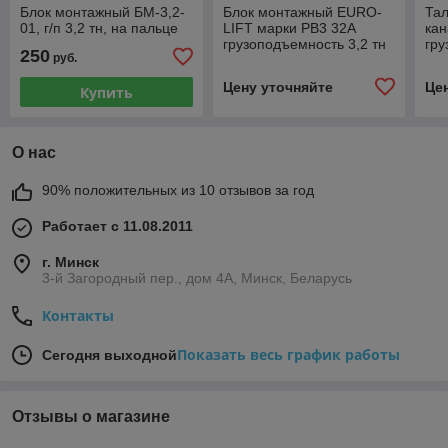
Блок монтажный БМ-3,2-
Блок монтажный EURO-
Тал
01, г/п 3,2 тн, на пальце
LIFT марки РВ3 32А
кан
грузоподъемность 3,2 тн
гру
250
руб.
(3-рольные)
вы
Цену уточняйте
Це
Купить
О нас
90% положительных из 10 отзывов за год
Работает с 11.08.2011
г. Минск
3-й Загородный пер., дом 4А, Минск, Беларусь
Контакты
Показать весь график работы
Сегодня выходной
Отзывы о магазине