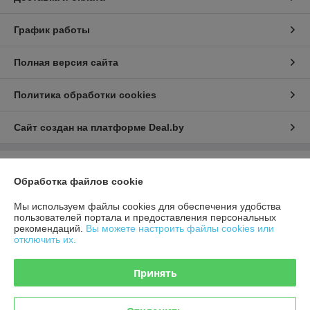
График работы
Полная версия сайта
Политика обработки cookies
Сайт создан на платформе Deal.by
Информация для покупателя
Обработка файлов cookie
Юридическое лицо:
ООО "Гроссмеханика"
220036, г. Минск, пер. Загородный 3-й, дом 4В, комн. 302
Мы используем файлы cookies для обеспечения удобства
пользователей портала и предоставления персональных
Регистрационный номер ЕГР: 193513087
рекомендаций.
Вы можете настроить файлы cookies или
отключить их.
УНП: 193513087
Регистрационный орган: Минский горисполком
Принять
Дата регистрации компании: 24.02.2021