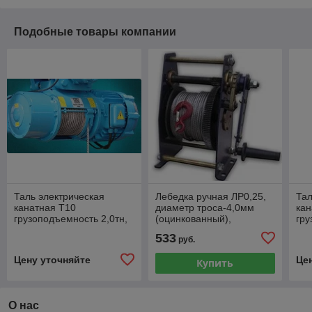
Подобные товары компании
Таль электрическая
Лебедка ручная ЛР0,25,
Тал
канатная Т10
диаметр троса-4,0мм
кан
грузоподъемность 2,0тн,
(оцинкованный),
гру
высота-6м
длина-25м
вы
533
руб.
Цену уточняйте
Це
Купить
О нас