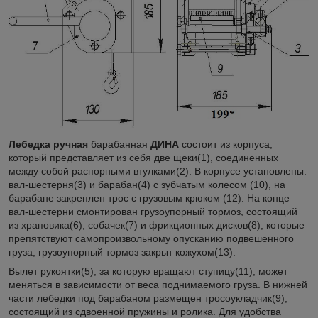
Лебедка ручная
барабанная
ДИНА
состоит из корпуса,
который представляет из себя две щеки(1), соединенных
между собой распорными втулками(2). В корпусе установлены:
вал-шестерня(3) и барабан(4) с зубчатым колесом (10), на
барабане закреплен трос с грузовым крюком (12). На конце
вал-шестерни смонтирован грузоупорный тормоз, состоящий
из храповика(6), собачек(7) и фрикционных дисков(8), которые
препятствуют самопроизвольному опусканию подвешенного
груза, грузоупорный тормоз закрыт кожухом(13).
Вылет рукоятки(5), за которую вращают ступицу(11), может
меняться в зависимости от веса поднимаемого груза. В нижней
части лебедки под барабаном размещен тросоукладчик(9),
состоящий из сдвоенной пружины и ролика. Для удобства