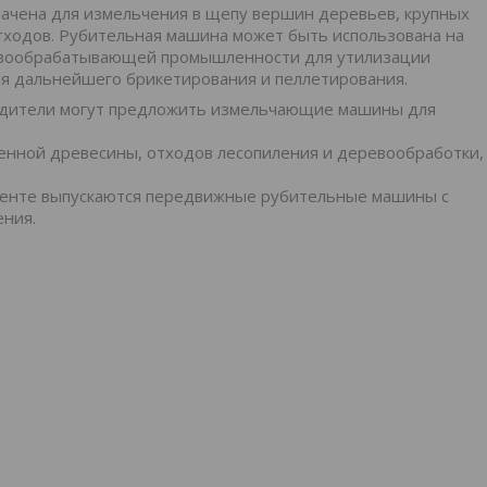
ачена для измельчения в щепу вершин деревьев, крупных
отходов. Рубительная машина может быть использована на
ревообрабатывающей промышленности для утилизации
ля дальнейшего брикетирования и пеллетирования.
водители могут предложить измельчающие машины для
венной древесины, отходов лесопиления и деревообработки,
именте выпускаются передвижные рубительные машины с
ения.