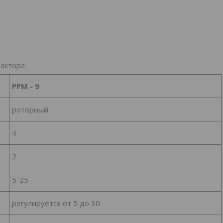
рактора
РРМ - 9
роторный
4
2
5-25
регулируется от 5 до 30