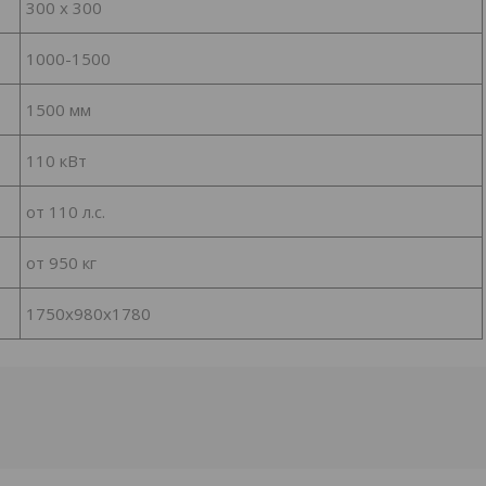
300 х 300
1000-1500
1500 мм
110 кВт
от 110 л.с.
от 950 кг
1750х980х1780